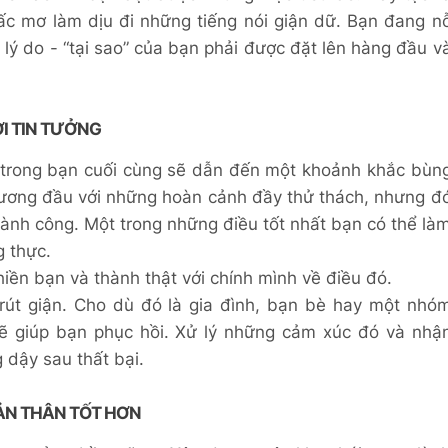
iấc mơ làm dịu đi những tiếng nói giận dữ. Bạn đang n
lý do - “tại sao” của bạn phải được đặt lên hàng đầu v
ỜI TIN TƯỞNG
n trong bạn cuối cùng sẽ dẫn đến một khoảnh khắc bùn
ương đầu với những hoàn cảnh đầy thử thách, nhưng đ
ành công. Một trong những điều tốt nhất bạn có thể là
g thực.
hiền bạn và thành thật với chính mình về điều đó.
trút giận. Cho dù đó là gia đình, bạn bè hay một nhó
sẽ giúp bạn phục hồi. Xử lý những cảm xúc đó và nhậ
 dậy sau thất bại.
BẢN THÂN TỐT HƠN