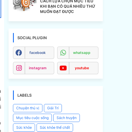
CÁCH LỰA CHỌN MỤC TIÊU
KHI BẠN CÓ QUÁ NHIỀU THỨ
MUỐN ĐẠT ĐƯỢC
SOCIAL PLUGIN
facebook
whatsapp
instagram
youtube
a
LABELS
i
i
Chuyện thú vị
Giải Trí
Mục tiêu cuộc sống
Sách truyện
ó
Sức khỏe
Sức khỏe thể chất
m