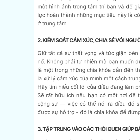
một hình ảnh trong tâm trí bạn và để g
lực hoàn thành những mục tiêu này là có 
ở trung tâm.
2. KIỂM SOÁT CẢM XÚC, CHIA SẺ VỚI NGƯ
Giữ tất cả sự thất vọng và tức giận bê
nổ. Không phải tự nhiên mà bạn muốn đ
là một trong những chìa khóa dẫn đến th
là xử lý cảm xúc của mình một cách trun
Hãy tìm hiểu cốt lõi của điều đang làm p
Sẽ rất hữu ích nếu bạn có một nơi để 
cộng sự — việc có thể nói ra điều đó 
được sự hỗ trợ - đó là chìa khóa để đứng
3. TẬP TRUNG VÀO CÁC THÓI QUEN GIÚP 