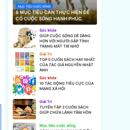
MỤC TIÊU CUỘC SỐNG
8 MỤC TIÊU CẦN THỰC HIỆN ĐỂ
CÓ CUỘC SỐNG HẠNH PHÚC
Sức khỏe
GIÚP CUỘC SỐNG DỄ DÀNG
HƠN VỚI NGƯỜI GẶP TÌNH
TRẠNG MẤT TRÍ NHỚ
Giải Trí
TOP 5 CUỐN SÁCH HAY NHẤT
CỦA TÁC GIẢ NGUYỄN NHẬT
ÁNH
Sức khỏe
10 TÁC ĐỘNG TIÊU CỰC CỦA
MẠNG XÃ HỘI
Giải Trí
TUYỂN TẬP 3 CUỐN SÁCH
GIÚP CHỮA LÀNH TÂM HỒN
Mục tiêu cuộc sống