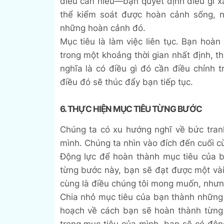
điều cần hiểu—bạn quyết định điều gì x
thể kiểm soát được hoàn cảnh sống, 
những hoàn cảnh đó.
Mục tiêu là làm việc liên tục. Bạn hoà
trong một khoảng thời gian nhất định, t
nghĩa là có điều gì đó cần điều chỉnh
điều đó sẽ thúc đẩy bạn tiếp tục.
6. THỰC HIỆN MỤC TIÊU TỪNG BƯỚC
Chúng ta có xu hướng nghĩ về bức tran
mình. Chúng ta nhìn vào đích đến cuối c
Động lực để hoàn thành mục tiêu của bạ
từng bước này, bạn sẽ đạt được một vài
cùng là điều chúng tôi mong muốn, nhưng 
Chia nhỏ mục tiêu của bạn thành những 
hoạch về cách bạn sẽ hoàn thành từng
trong mục tiêu của mình, bạn sẽ có động