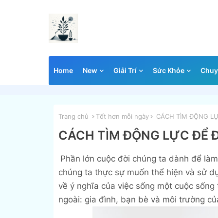
Home
New
Giải Trí
Sức Khỏe
Chuy
Trang chủ
Tốt hơn mỗi ngày
CÁCH TÌM ĐỘNG LỰ
CÁCH TÌM ĐỘNG LỰC ĐỂ 
Phần lớn cuộc đời chúng ta dành để làm
chúng ta thực sự muốn thể hiện và sử dụ
về ý nghĩa của việc sống một cuộc sống
ngoài: gia đình, bạn bè và môi trường củ