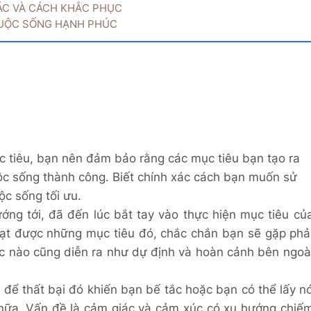
HÁC VÀ CÁCH KHẮC PHỤC
CUỘC SỐNG HẠNH PHÚC
c tiêu, bạn nên đảm bảo rằng các mục tiêu bạn tạo ra
ộc sống thành công. Biết chính xác cách bạn muốn sử
ộc sống tối ưu.
ớng tới, đã đến lúc bắt tay vào thực hiện mục tiêu củ
đạt được những mục tiêu đó, chắc chắn bạn sẽ gặp phả
úc nào cũng diễn ra như dự định và hoàn cảnh bên ngoà
ể để thất bại đó khiến bạn bế tắc hoặc bạn có thể lấy n
 nữa. Vấn đề là cảm giác và cảm xúc có xu hướng chiế