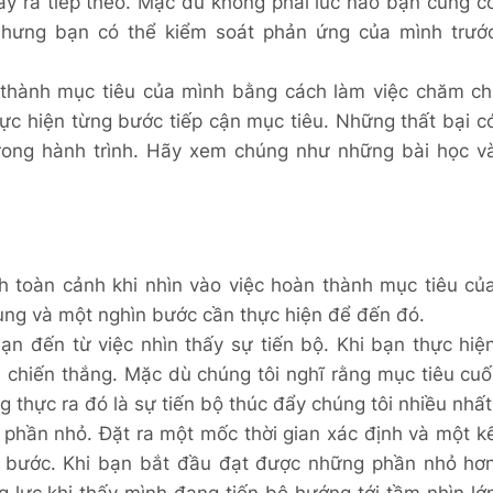
ảy ra tiếp theo. Mặc dù không phải lúc nào bạn cũng c
nhưng bạn có thể kiểm soát phản ứng của mình trướ
n thành mục tiêu của mình bằng cách làm việc chăm ch
hực hiện từng bước tiếp cận mục tiêu. Những thất bại c
 trong hành trình. Hãy xem chúng như những bài học v
h toàn cảnh khi nhìn vào việc hoàn thành mục tiêu củ
ùng và một nghìn bước cần thực hiện để đến đó.
n đến từ việc nhìn thấy sự tiến bộ. Khi bạn thực hiệ
 chiến thắng. Mặc dù chúng tôi nghĩ rằng mục tiêu cuố
thực ra đó là sự tiến bộ thúc đẩy chúng tôi nhiều nhất
phần nhỏ. Đặt ra một mốc thời gian xác định và một k
 bước. Khi bạn bắt đầu đạt được những phần nhỏ hơ
 lực khi thấy mình đang tiến bộ hướng tới tầm nhìn lớ