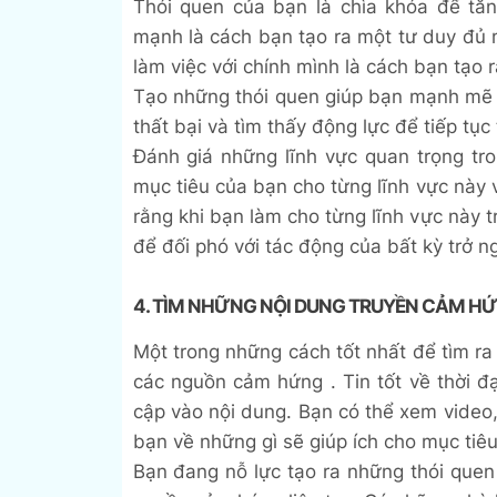
Thói quen của bạn là chìa khóa để tă
mạnh là cách bạn tạo ra một tư duy đủ
làm việc với chính mình là cách bạn tạo
Tạo những thói quen giúp bạn mạnh mẽ 
thất bại và tìm thấy động lực để tiếp tục
Đánh giá những lĩnh vực quan trọng tr
mục tiêu của bạn cho từng lĩnh vực này
rằng khi bạn làm cho từng lĩnh vực này 
để đối phó với tác động của bất kỳ trở n
4. TÌM NHỮNG NỘI DUNG TRUYỀN CẢM H
Một trong những cách tốt nhất để tìm ra
các nguồn cảm hứng . Tin tốt về thời đại
cập vào nội dung. Bạn có thể xem video
bạn về những gì sẽ giúp ích cho mục tiê
Bạn đang nỗ lực tạo ra những thói que