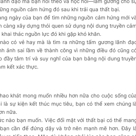
 lãnh đạo mà bạn noi theo và học hỏi—làm gương cho s
ững nguồn cảm hứng đó sau khi trải qua thất bại.
 hàng ngày của bạn để tìm những nguồn cảm hứng mới v
ạn càng xây dựng thói quen sử dụng nội dung truyền cả
khai thác nguồn lực đó khi gặp khó khăn.
g nào có vẻ hay mà là tìm ra những tấm gương lãnh đạ
ình ảnh sai lầm về thành công vì những điều đó cũng c
p đầy tâm trí và suy nghĩ của bạn bằng nội dung truyề
m kết xác thực.
khao khát mong muốn nhiều hơn nữa cho cuộc sống củ
i là sự kiện kết thúc mục tiêu, bạn có thể xem chúng l
ơn nữa.
ức nào bạn muốn. Việc đối mặt với thất bại có thể man
ực bạn cần để đứng dậy và trở nên mạnh mẽ hơn. Đây l