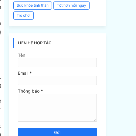
Sức khỏe tinh thần
Tốt hơn mỗi ngày
n
Trò chơi
n
g
LIÊN HỆ HỢP TÁC
Tên
Email
*
.
g
Thông báo
*
t
ự
t
a