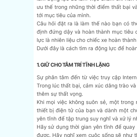
ưu thế trong những thời điểm thất bại v
tới mục tiêu của mình.
Câu hỏi đặt ra là làm thế nào bạn có th
định đứng dậy và hoàn thành mục tiêu 
lực là nhiên liệu cho chiếc xe hoàn thàn
Dưới đây là cách tìm ra động lực để hoàn
1. GIỮ CHO TÂM TRÍ TĨNH LẶNG
Sự phân tâm đến từ việc truy cập Inter
Trong lúc thất bại, cảm xúc dâng trào và
thêm sự thất vọng.
Khi mọi việc không suôn sẻ, một trong 
thiết bị điện tử của bạn và dành một ch
yên tĩnh để tập trung suy nghĩ và xử lý n
Hãy sử dụng thời gian yên tĩnh để quay
được. Hãy nghĩ xem cuộc sống sẽ như t