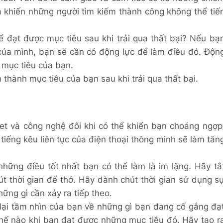
à khiến những người tìm kiếm thành công không thể tiế
ể đạt được mục tiêu sau khi trải qua thất bại? Nếu bạ
của mình, bạn sẽ cần có động lực để làm điều đó. Độn
h mục tiêu của bạn.
 thành mục tiêu của bạn sau khi trải qua thất bại.
net và công nghệ đôi khi có thể khiến bạn choáng ngợp
 tiếng kêu liên tục của điện thoại thông minh sẽ làm tăn
những điều tốt nhất bạn có thể làm là im lặng. Hãy tắ
út thời gian để thở. Hãy dành chút thời gian sử dụng s
hững gì cần xảy ra tiếp theo.
 lại tầm nhìn của bạn về những gì bạn đang cố gắng đạ
hế nào khi bạn đạt được những mục tiêu đó. Hãy tạo r