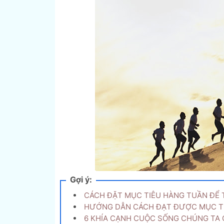
Gợi ý:
CÁCH ĐẶT MỤC TIÊU HÀNG TUẦN ĐỂ 
HƯỚNG DẪN CÁCH ĐẠT ĐƯỢC MỤC TI
6 KHÍA CẠNH CUỘC SỐNG CHÚNG TA C