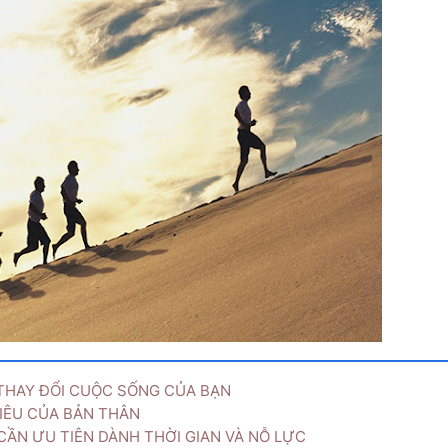
THAY ĐỔI CUỘC SỐNG CỦA BẠN
ÊU CỦA BẢN THÂN
ẦN ƯU TIÊN DÀNH THỜI GIAN VÀ NỖ LỰC