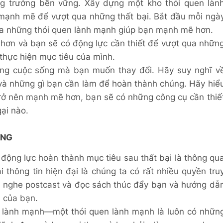
ng trưởng bền vững. Xây dựng một kho thói quen làn
 mạnh mẽ để vượt qua những thất bại. Bắt đầu mỗi ngà
 ra những thói quen lành mạnh giúp bạn mạnh mẽ hơn.
hơn và bạn sẽ có động lực cần thiết để vượt qua nhữn
 thực hiện mục tiêu của mình.
ong cuộc sống mà bạn muốn thay đổi. Hãy suy nghĩ v
 và những gì bạn cần làm để hoàn thành chúng. Hãy hiể
trở nên mạnh mẽ hơn, bạn sẽ có những công cụ cần thiế
gại nào.
ỨNG
 động lực hoàn thành mục tiêu sau thất bại là thông qu
 thông tin hiện đại là chúng ta có rất nhiều quyền tru
, nghe postcast và đọc sách thúc đẩy bạn và hướng dẫ
u của bạn.
n lành mạnh—một thói quen lành mạnh là luôn có nhữn